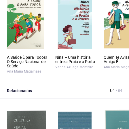
A Saúde É para Todos!
Nina – Uma história
Quem Te Avis
O Serviço Nacional de
entre a Praia e o Porto
Amigo É
Saúde
Vanda Azuaga Monteiro
Ana Maria Maga
Ana Maria Magalhães
Relacionados