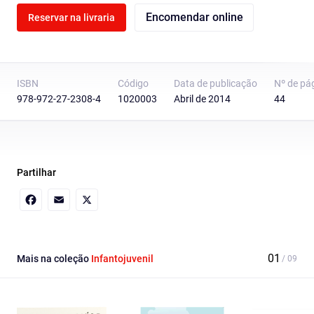
Encomendar online
Reservar na livraria
ISBN
Código
Data de publicação
Nº de pá
978-972-27-2308-4
1020003
Abril de 2014
44
Partilhar
Facebook
Email
X
Mais na coleção
Infantojuvenil