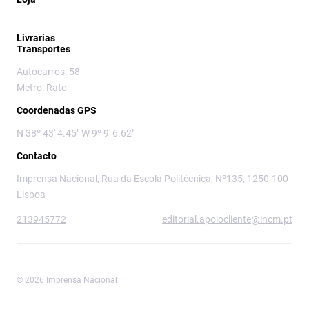
Livrarias
Transportes
Autocarros: 58
Metro: Rato
Coordenadas GPS
N 38º 43' 4.45" W 9º 9' 6.62"
Contacto
Imprensa Nacional, Rua da Escola Politécnica, Nº135, 1250-100
Lisboa
213945772
editorial.apoiocliente@incm.pt
© 2026 Imprensa Nacional