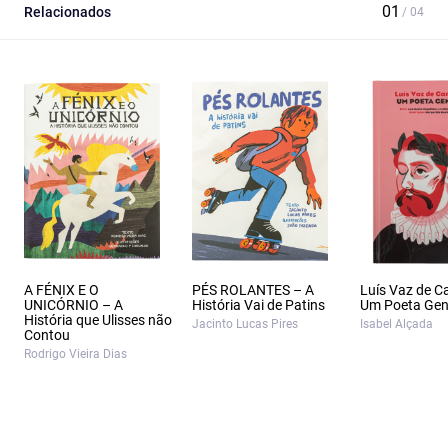
Relacionados
A FÉNIX E O
PÉS ROLANTES – A
Luís Vaz de 
UNICÓRNIO – A
História Vai de Patins
Um Poeta Gen
História que Ulisses não
Jacinto Lucas Pires
Isabel Alçada
Contou
Rodrigo Vieira Dias