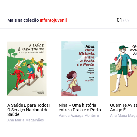
Facebook
Email
X
Mais na coleção
Infantojuvenil
A Saúde É para Todos!
Nina – Uma história
Quem Te Avis
O Serviço Nacional de
entre a Praia e o Porto
Amigo É
Saúde
Vanda Azuaga Monteiro
Ana Maria Maga
Ana Maria Magalhães