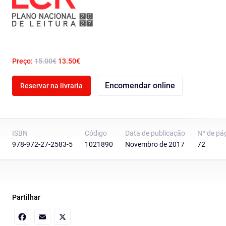
Preço:
15.00€
13.50€
Encomendar online
Reservar na livraria
ISBN
Código
Data de publicação
Nº de pá
978-972-27-2583-5
1021890
Novembro de 2017
72
Partilhar