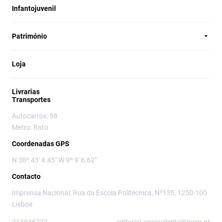
Infantojuvenil
Património
Loja
Livrarias
Transportes
Autocarros: 58
Metro: Rato
Coordenadas GPS
N 38º 43' 4.45" W 9º 9' 6.62"
Contacto
Imprensa Nacional, Rua da Escola Politécnica, Nº135, 1250-100
Lisboa