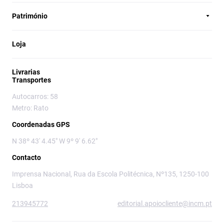
Património
Loja
Livrarias
Transportes
Autocarros: 58
Metro: Rato
Coordenadas GPS
N 38º 43' 4.45" W 9º 9' 6.62"
Contacto
Imprensa Nacional, Rua da Escola Politécnica, Nº135, 1250-100
Lisboa
213945772
editorial.apoiocliente@incm.pt