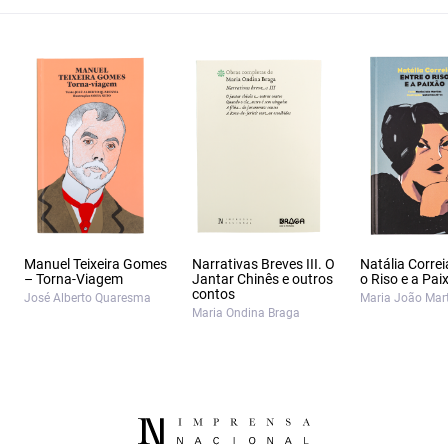
Manuel Teixeira Gomes
Narrativas Breves III. O
Natália Correi
– Torna-Viagem
Jantar Chinês e outros
o Riso e a Pai
contos
José Alberto Quaresma
Maria João Mar
Maria Ondina Braga