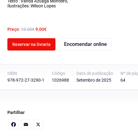
Texto : Vanda Azuaga Monteiro,
Ilustrações: Wilson Lopes
Preço:
10.00€
9.00€
Encomendar online
Reservar na livraria
ISBN
Código
Data de publicação
Nº de pá
978-972-27-3290-1
1026988
Setembro de 2025
64
Partilhar
Facebook
Email
X