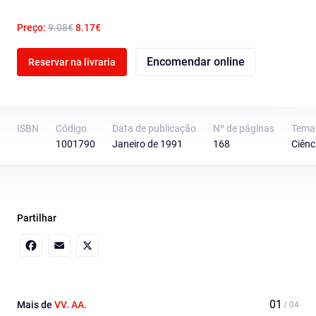
Preço:
9.08€
8.17€
Encomendar online
Reservar na livraria
ISBN
Código
Data de publicação
Nº de páginas
Tema
1001790
Janeiro de 1991
168
Ciênc
Partilhar
Facebook
Email
X
Mais de
VV. AA.