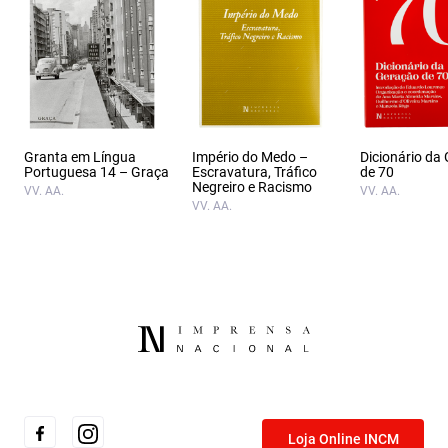
Granta em Língua
Império do Medo –
Dicionário da
Portuguesa 14 – Graça
Escravatura, Tráfico
de 70
Negreiro e Racismo
VV. AA.
VV. AA.
VV. AA.
Loja Online INCM