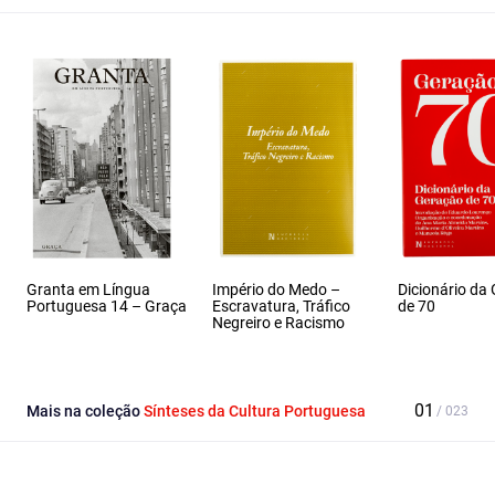
Granta em Língua
Império do Medo –
Dicionário da
Portuguesa 14 – Graça
Escravatura, Tráfico
de 70
Negreiro e Racismo
Mais na coleção
Sínteses da Cultura Portuguesa