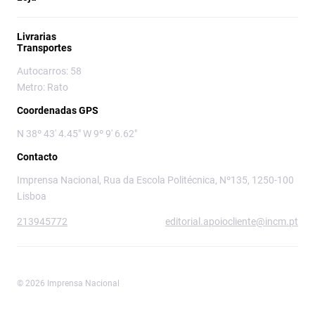
Livrarias
Transportes
Autocarros: 58
Metro: Rato
Coordenadas GPS
N 38º 43' 4.45" W 9º 9' 6.62"
Contacto
Imprensa Nacional, Rua da Escola Politécnica, Nº135, 1250-100
Lisboa
213945772
editorial.apoiocliente@incm.pt
© 2026 Imprensa Nacional