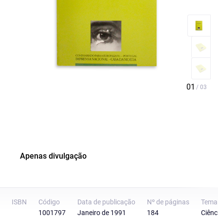
Apenas divulgação
ISBN
Código
Data de publicação
Nº de páginas
Tema
1001797
Janeiro de 1991
184
Ciênc