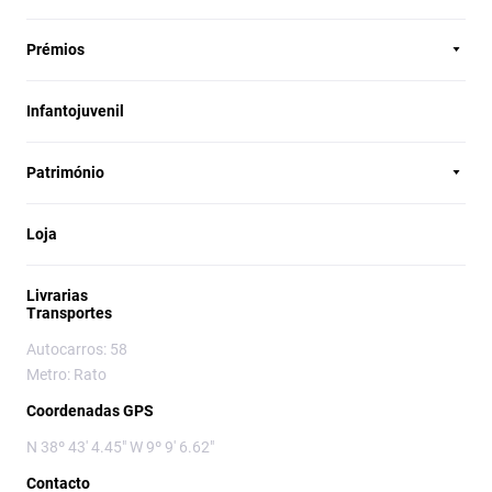
Prémios
Infantojuvenil
Património
Loja
Livrarias
Transportes
Autocarros: 58
Metro: Rato
Coordenadas GPS
N 38º 43' 4.45" W 9º 9' 6.62"
Contacto