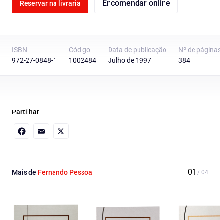
Encomendar online
Reservar na livraria
ISBN
Código
Data de publicação
Nº de página
972-27-0848-1
1002484
Julho de 1997
384
Partilhar
Facebook
Email
X
Mais de
Fernando Pessoa