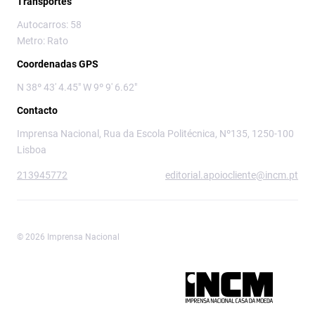
Transportes
Autocarros: 58
Metro: Rato
Coordenadas GPS
N 38º 43' 4.45" W 9º 9' 6.62"
Contacto
Imprensa Nacional, Rua da Escola Politécnica, Nº135, 1250-100
Lisboa
213945772
editorial.apoiocliente@incm.pt
© 2026 Imprensa Nacional
Imprensa Nacional é a marca editorial da