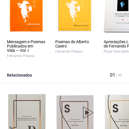
Mensagem e Poemas
Poemas de Alberto
Apreciações Li
Publicados em
Caeiro
de Fernando 
Vida — Vol. I
Fernando Pessoa
Pauly Ellen Bot
Fernando Pessoa
Relacionados