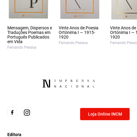
Mensagem, Dispersos e
Vinte Anos de Poesia
Vinte Anos de
Traduções Poemas em
Ortónima I — 1915-
Ortónima I — 
Português Publicados
1920
1920
em Vida
Fernando Pessoa
Fernando Pess
Fernando Pessoa
Loja Online INCM
Editora