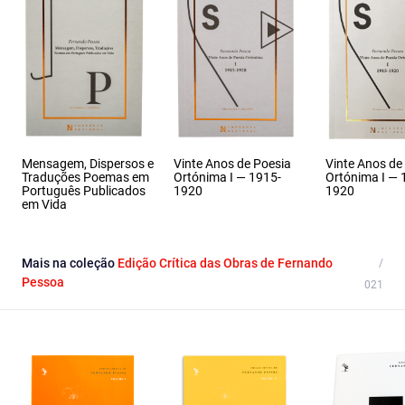
Mensagem, Dispersos e
Vinte Anos de Poesia
Vinte Anos de
Traduções Poemas em
Ortónima I — 1915-
Ortónima I — 
Português Publicados
1920
1920
em Vida
Mais na coleção
Edição Crítica das Obras de Fernando
Pessoa