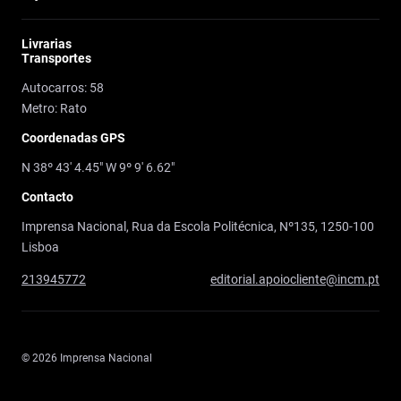
Livrarias
Transportes
Autocarros: 58
Metro: Rato
Coordenadas GPS
N 38º 43' 4.45" W 9º 9' 6.62"
Contacto
Imprensa Nacional, Rua da Escola Politécnica, Nº135, 1250-100
Lisboa
213945772
editorial.apoiocliente@incm.pt
© 2026 Imprensa Nacional