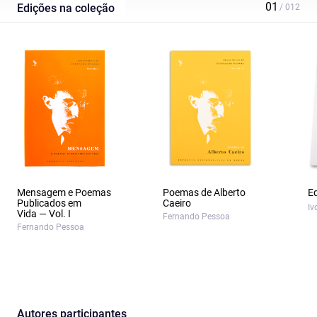
Edições na coleção
Mensagem e Poemas
Poemas de Alberto
E
Publicados em
Caeiro
Iv
Vida — Vol. I
Fernando Pessoa
Fernando Pessoa
Autores participantes