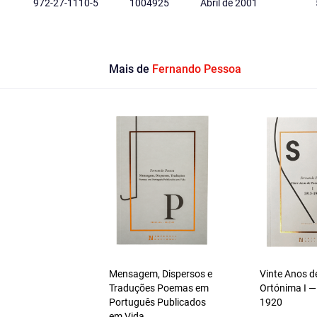
972-27-1110-5
1004925
Abril de 2001
Mais de
Fernando Pessoa
Mensagem, Dispersos e
Vinte Anos d
Traduções Poemas em
Ortónima I —
Português Publicados
1920
em Vida