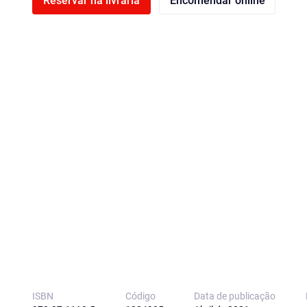
Reservar na livraria
Encomendar online
ISBN
Código
Data de publicação