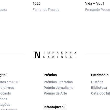
1920
Vida — Vol. I
ssoa
Fernando Pessoa
Fernando Pess
gital
Prémios
Património
vros em PDF
Prémios Literários
História
diolivros
Prémio Jornalismo
Biblioteca
dcasts
Prémio de Arte
Catálogo bi
deos
tações
Infantojuvenil