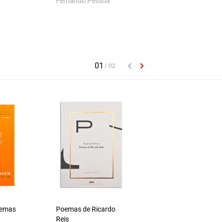
Fernando Pessoa
Fernando Pessoa
oemas
Poemas de Ricardo
O Essencial sobre L
Reis
Pacheco