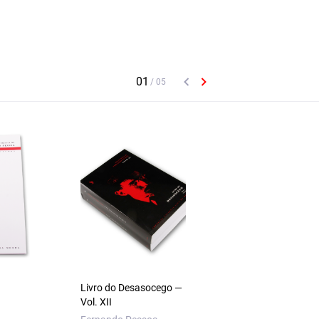
Livro do Desasocego —
Cadernos — Vol.
Vol. XII
XI — Tomo I