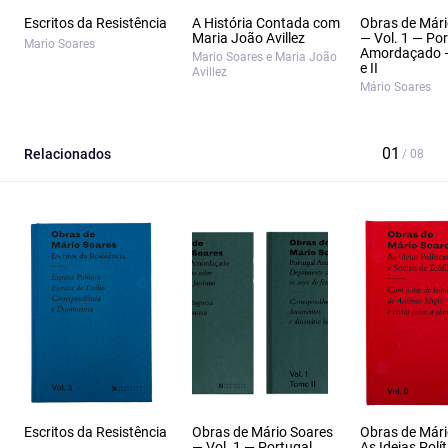
Escritos da Resistência
A História Contada com
Obras de Mári
Maria João Avillez
— Vol. 1 — Po
Mario Soares
Amordaçado 
Mario Soares e Maria João
e II
Avillez
Mário Soares
Relacionados
Escritos da Resistência
Obras de Mário Soares
Obras de Mári
— Vol. 1 — Portugal
As Ideias Polít