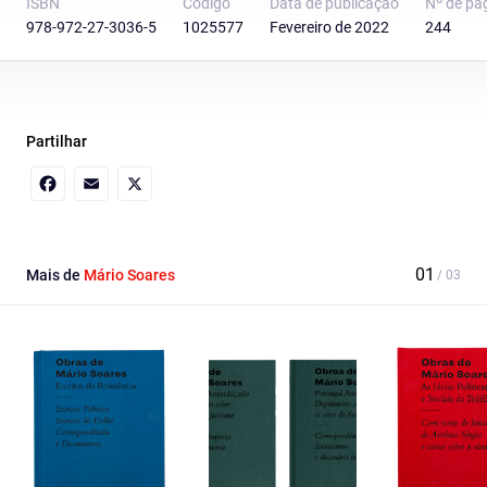
ISBN
Código
Data de publicação
Nº de pá
978-972-27-3036-5
1025577
Fevereiro de 2022
244
Partilhar
Facebook
Email
X
Mais de
Mário Soares