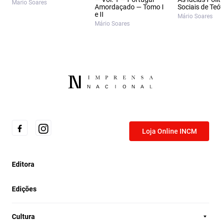
Mario Soares
Amordaçado — Tomo I
Sociais de Teó
e II
Mário Soares
Mário Soares
Loja Online INCM
Editora
Edições
Cultura