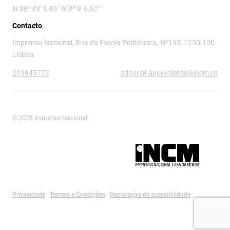
N 38º 43' 4.45" W 9º 9' 6.62"
Contacto
Imprensa Nacional, Rua da Escola Politécnica, Nº135, 1250-100
Lisboa
213945772
editorial.apoiocliente@incm.pt
© 2026 Imprensa Nacional
Imprensa Nacional é a marca editorial da
Privacidade
Termos e Condições
Declaração de acessibilidade