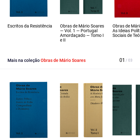
Escritos da Resistência
Obras de Mário Soares
Obras de Mári
— Vol. 1 — Portugal
As Ideias Polít
Amordaçado — Tomo I
Sociais de Teó
e II
Mais na coleção
Obras de Mário Soares