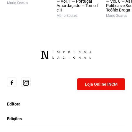
— Vol. 1 — Portugal
— Vol. 0 — As 
Mario Soares
Amordaçado — Tomo I
Políticas e Soc
e II
Teófilo Braga
Mário Soares
Mário Soares
Loja Online INCM
Editora
Edições