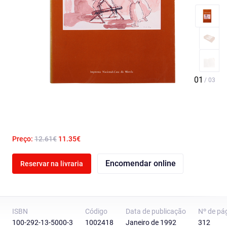
Preço:
12.61€
11.35€
Encomendar online
Reservar na livraria
ISBN
Código
Data de publicação
Nº de pá
100-292-13-5000-3
1002418
Janeiro de 1992
312