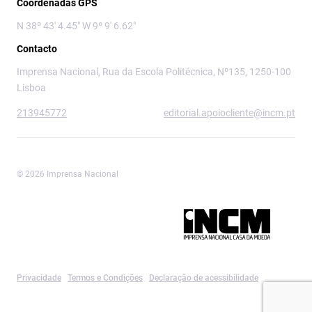
Coordenadas GPS
N 38º 43' 4.45" W 9º 9' 6.62"
Contacto
Imprensa Nacional, Rua da Escola Politécnica, Nº135, 1250-100
Lisboa
213945772
editorial.apoiocliente@incm.pt
© 2026 Imprensa Nacional
Imprensa Nacional é a marca editorial da
Privacidade
Termos e Condições
Declaração de acessibilidade