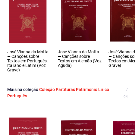
José Vianna da Motta
José Vianna da Motta
José Vianna 
— Canções sobre
— Canções sobre
— Canções so
Textos em Português,
Textos em Alemão (Voz
Textos em Al
Italiano e Latim (Voz
Aguda)
Grave)
Grave)
Mais na coleção
Coleção Partituras Património Lírico
Português