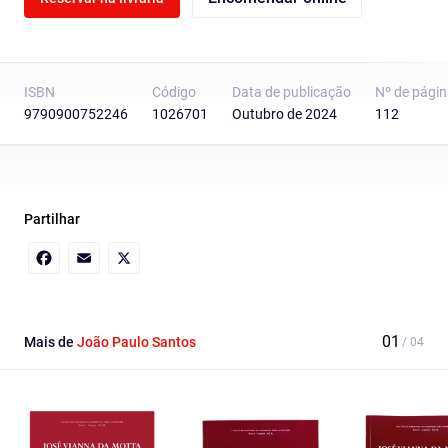
ISBN
Código
Data de publicação
Nº de pági
9790900752246
1026701
Outubro de 2024
112
Partilhar
Facebook
Email
X
Mais de
João Paulo Santos