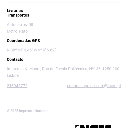
Livrarias
Transportes
Autocarros: 58
Metro: Rato
Coordenadas GPS
N 38º 43' 4.45" W 9º 9' 6.62"
Contacto
Imprensa Nacional, Rua da Escola Politécnica, Nº135, 1250-100
Lisboa
213945772
editorial.apoiocliente@incm.pt
© 2026 Imprensa Nacional