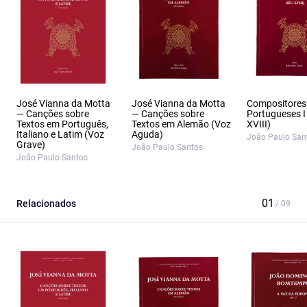
José Vianna da Motta
José Vianna da Motta
Compositores
— Canções sobre
— Canções sobre
Portugueses I
Textos em Português,
Textos em Alemão (Voz
XVIII)
Italiano e Latim (Voz
Aguda)
João Paulo San
Grave)
João Paulo Santos
João Paulo Santos
Relacionados