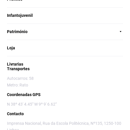
Infantojuvenil
Património
Loja
Livrarias
Transportes
Autocarros: 58
Metro: Rato
Coordenadas GPS
N 38º 43' 4.45" W 9º 9' 6.62"
Contacto
Imprensa Nacional, Rua da Escola Politécnica, Nº135, 1250-100