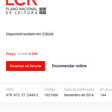
Disponível também em:
E-Book
Preço:
10.00€
9.00€
Encomendar online
Reservar na livraria
ISBN
Código
Data de publicação
Nº de p
978 -972 -27 -2443-2
1021006
Novembro de 2016
144