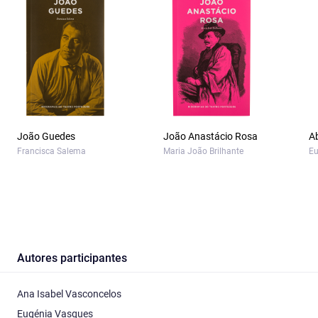
João Guedes
João Anastácio Rosa
Ab
Francisca Salema
Maria João Brilhante
Eu
Autores participantes
Ana Isabel Vasconcelos
Eugénia Vasques