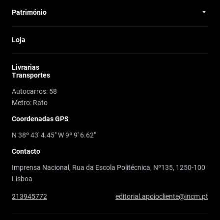
Património
Loja
Livrarias
Transportes
Autocarros: 58
Metro: Rato
Coordenadas GPS
N 38º 43' 4.45" W 9º 9' 6.62"
Contacto
Imprensa Nacional, Rua da Escola Politécnica, Nº135, 1250-100
Lisboa
213945772
editorial.apoiocliente@incm.pt