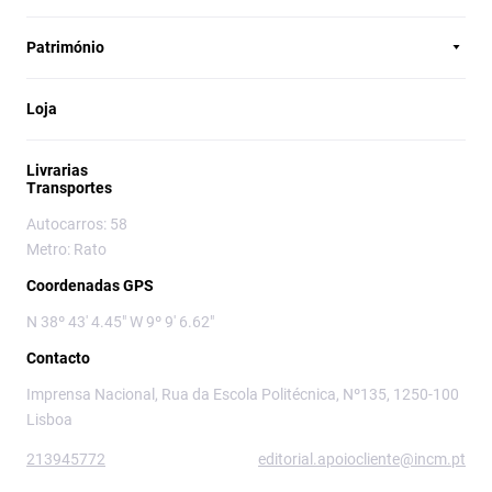
Património
Loja
Livrarias
Transportes
Autocarros: 58
Metro: Rato
Coordenadas GPS
N 38º 43' 4.45" W 9º 9' 6.62"
Contacto
Imprensa Nacional, Rua da Escola Politécnica, Nº135, 1250-100
Lisboa
213945772
editorial.apoiocliente@incm.pt