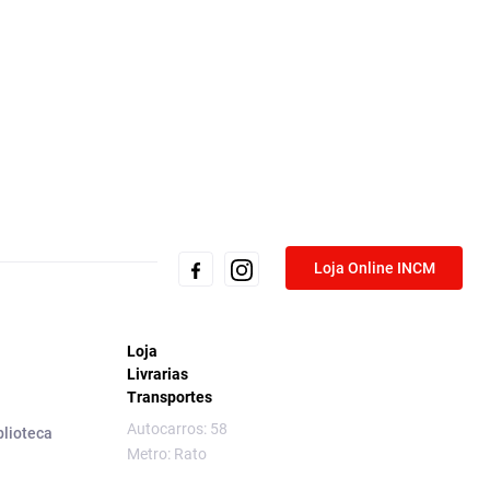
Loja Online INCM
Loja
Livrarias
Transportes
Autocarros: 58
blioteca
Metro: Rato