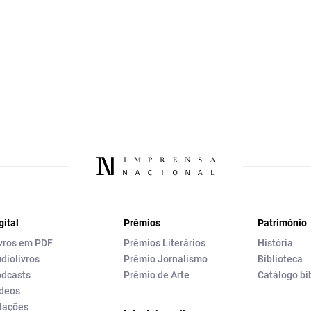
gital
Prémios
Património
vros em PDF
Prémios Literários
História
diolivros
Prémio Jornalismo
Biblioteca
dcasts
Prémio de Arte
Catálogo bi
deos
tações