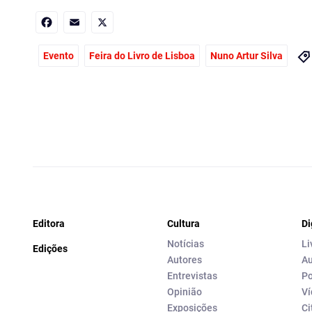
Facebook
Email
X
Evento
Feira do Livro de Lisboa
Nuno Artur Silva
Editora
Cultura
Di
Notícias
Li
Edições
Autores
Au
Entrevistas
Po
Opinião
Ví
Exposições
Ci