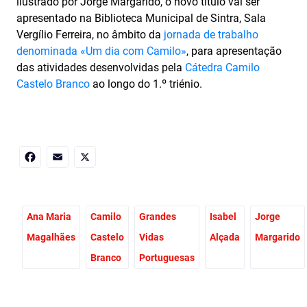
ilustrado por Jorge Margarido, o novo título vai ser
apresentado na Biblioteca Municipal de Sintra, Sala
Vergílio Ferreira, no âmbito da
jornada de trabalho
denominada «Um dia com Camilo»
, para apresentação
das atividades desenvolvidas pela
Cátedra Camilo
Castelo Branco
ao longo do 1.º triénio.
Facebook
Email
X
Ana Maria
Camilo
Grandes
Isabel
Jorge
Magalhães
Castelo
Vidas
Alçada
Margarido
Branco
Portuguesas