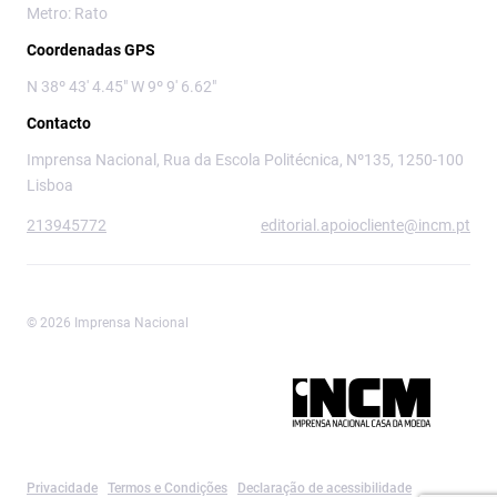
Metro: Rato
Coordenadas GPS
N 38º 43' 4.45" W 9º 9' 6.62"
Contacto
Imprensa Nacional, Rua da Escola Politécnica, Nº135, 1250-100
Lisboa
213945772
editorial.apoiocliente@incm.pt
© 2026 Imprensa Nacional
Imprensa Nacional é a marca editorial da
Privacidade
Termos e Condições
Declaração de acessibilidade