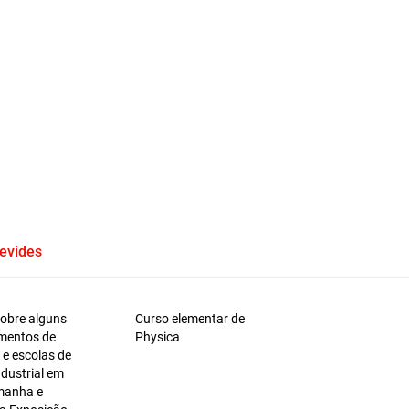
evides
sobre alguns
Curso elementar de
imentos de
Physica
 e escolas de
dustrial em
emanha e