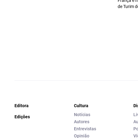
França e 
de Turim 
Editora
Cultura
Di
Notícias
Li
Edições
Autores
Au
Entrevistas
Po
Opinião
Ví