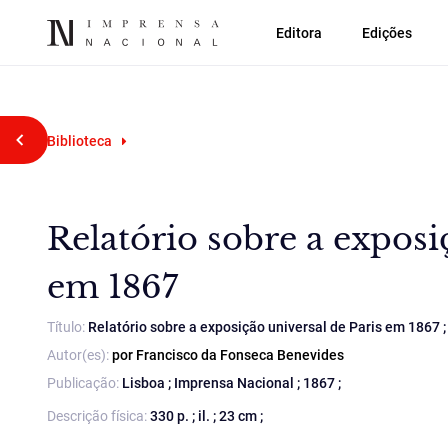
Editora
Edições
Voltar atrás
Biblioteca
Relatório sobre a exposi
em 1867
Título:
Relatório sobre a exposição universal de Paris em 1867 
Autor(es):
por Francisco da Fonseca Benevides
Publicação:
Lisboa ; Imprensa Nacional ; 1867 ;
Descrição física:
330 p. ; il. ; 23 cm ;