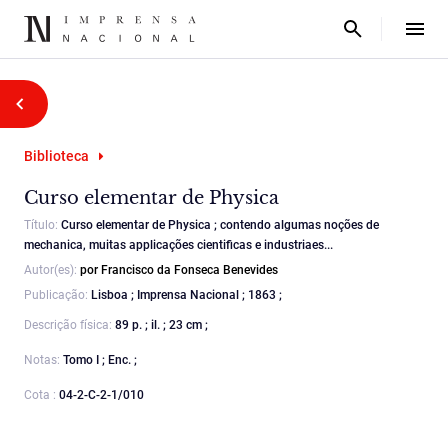
Biblioteca
Curso elementar de Physica
Título:
Curso elementar de Physica ; contendo algumas noções de
mechanica, muitas applicações cientificas e industriaes...
Autor(es):
por Francisco da Fonseca Benevides
Publicação:
Lisboa ; Imprensa Nacional ; 1863 ;
Descrição física:
89 p. ; il. ; 23 cm ;
Notas:
Tomo I ; Enc. ;
Cota :
04-2-C-2-1/010