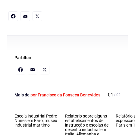
Facebook
Email
X
Partilhar
Facebook
Email
X
Mais de
por Francisco da Fonseca Benevides
Escola industrial Pedro
Relatorio sobre alguns
Relatório 
Nunes em Faro, museu
estabelecimentos de
exposição 
industrial maritimo
instrucção e escolas de
Paris em 
desenho industrial em
Italia, Allemanha e