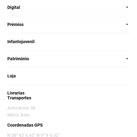
Digital
Prémios
Infantojuvenil
Património
Loja
Livrarias
Transportes
Autocarros: 58
Metro: Rato
Coordenadas GPS
N 38º 43' 4.45" W 9º 9' 6.62"