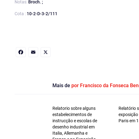
Notas:
Broch. ;
Cota :
10-2-D-3-2/111
Facebook
Email
X
Mais de
por Francisco da Fonseca Ben
Relatorio sobre alguns
Relatório 
estabelecimentos de
exposição 
instrucção e escolas de
Paris em 
desenho industrial em
Italia, Allemanha e