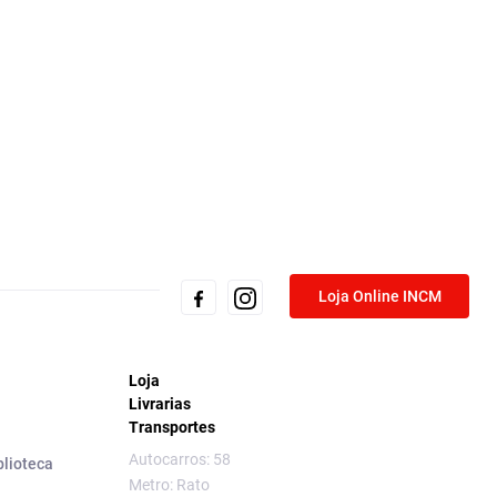
Loja Online INCM
Loja
Livrarias
Transportes
Autocarros: 58
blioteca
Metro: Rato