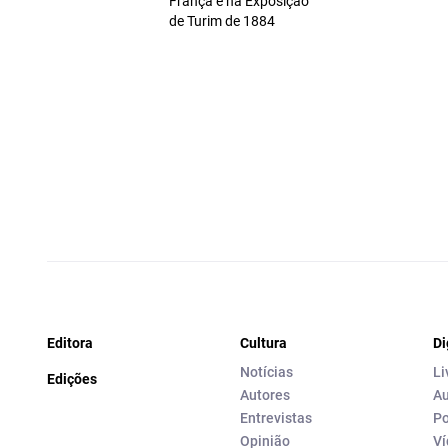
França e na Exposição
de Turim de 1884
Editora
Cultura
Di
Notícias
Li
Edições
Autores
Au
Entrevistas
Po
Opinião
Ví