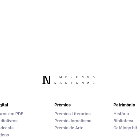
gital
Prémios
Património
vros em PDF
Prémios Literários
História
diolivros
Prémio Jornalismo
Biblioteca
dcasts
Prémio de Arte
Catálogo bi
deos