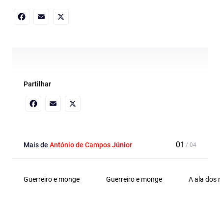
Facebook
Email
X
Partilhar
Facebook
Email
X
Mais de
António de Campos Júnior
Guerreiro e monge
Guerreiro e monge
A ala dos