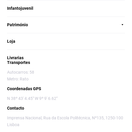
Infantojuvenil
Património
Loja
Livrarias
Transportes
Autocarros: 58
Metro: Rato
Coordenadas GPS
N 38º 43' 4.45" W 9º 9' 6.62"
Contacto
Imprensa Nacional, Rua da Escola Politécnica, Nº135, 1250-100
Lisboa