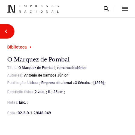
Biblioteca
O Marquez de Pombal
Título:
O Marquez de Pombal ; romance histórico
Autor(es):
António de Campos Júnior
Publicação:
Lisboa ; Empreza do Jornal «O Século» ; [1899] ;
Descrição física:
2 vols. ; il. ; 25 cm ;
Notas:
Enc. ;
Cota :
02-2-D-1-2/048-049