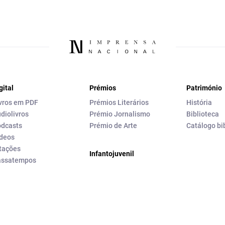
gital
Prémios
Património
vros em PDF
Prémios Literários
História
diolivros
Prémio Jornalismo
Biblioteca
dcasts
Prémio de Arte
Catálogo bi
deos
tações
Infantojuvenil
assatempos