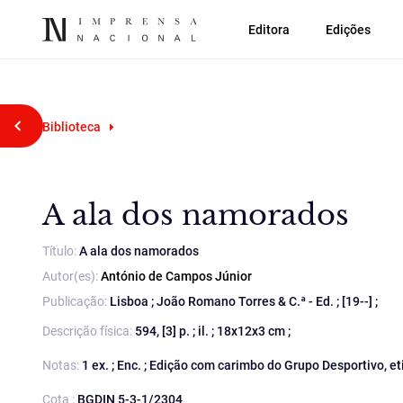
Editora
Edições
Voltar atrás
Biblioteca
A ala dos namorados
Título:
A ala dos namorados
Autor(es):
António de Campos Júnior
Publicação:
Lisboa ; João Romano Torres & C.ª - Ed. ; [19--] ;
Descrição física:
594, [3] p. ; il. ; 18x12x3 cm ;
Notas:
1 ex. ; Enc. ; Edição com carimbo do Grupo Desportivo, e
Cota :
BGDIN 5-3-1/2304