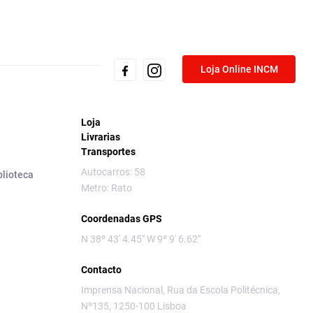
Loja Online INCM
Loja
Livrarias
Transportes
Autocarros: 58
blioteca
Metro: Rato
Coordenadas GPS
N 38º 43' 4.45" W 9º 9' 6.62"
Contacto
Imprensa Nacional, Rua da Escola Politécnica,
Nº135, 1250-100 Lisboa