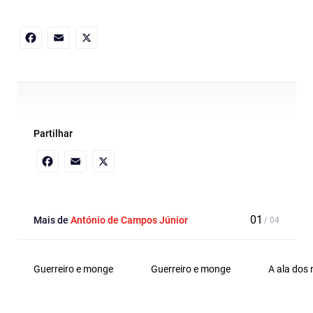
Facebook
Email
X
Partilhar
Facebook
Email
X
Mais de
António de Campos Júnior
Guerreiro e monge
Guerreiro e monge
A ala dos