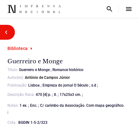
Biblioteca
Guerreiro e Monge
Título:
Guerreiro e Monge ; Romance histórico
Autor(es):
António de Campos Júnior
Publicação:
Lisboa ; Empreza do jornal O Século ; s.d ;
Descrição física:
470 [4] p. ; Il. ; 17x25x3 cm. ;
Notas:
1 ex. ; Enc. ; C/ carimbo da Associação. Com mapa geográfico.
;
Cota :
BGDIN 1-5-2/323