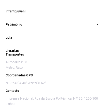
Infantojuvenil
Património
Loja
Livrarias
Transportes
Autocarros: 58
Metro: Rato
Coordenadas GPS
N 38º 43' 4.45" W 9º 9' 6.62"
Contacto
Imprensa Nacional, Rua da Escola Politécnica, Nº135, 1250-100
Lisboa