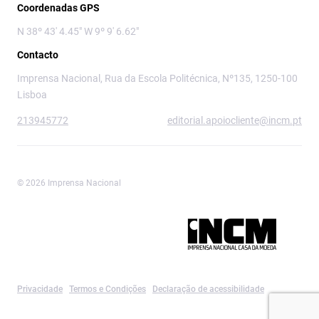
Coordenadas GPS
N 38º 43' 4.45" W 9º 9' 6.62"
Contacto
Imprensa Nacional, Rua da Escola Politécnica, Nº135, 1250-100
Lisboa
213945772
editorial.apoiocliente@incm.pt
© 2026 Imprensa Nacional
Imprensa Nacional é a marca editorial da
Privacidade
Termos e Condições
Declaração de acessibilidade