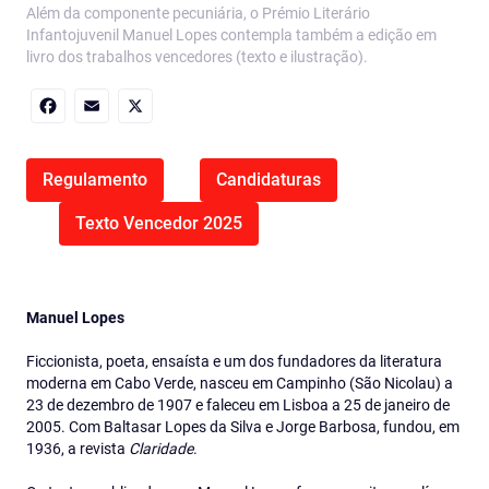
Além da componente pecuniária, o Prémio Literário
Infantojuvenil Manuel Lopes contempla também a edição em
livro dos trabalhos vencedores (texto e ilustração).
Facebook
Email
X
Regulamento
Candidaturas
Texto Vencedor 2025
Manuel Lopes
Ficcionista, poeta, ensaísta e um dos fundadores da literatura
moderna em Cabo Verde, nasceu em Campinho (São Nicolau) a
23 de dezembro de 1907 e faleceu em Lisboa a 25 de janeiro de
2005. Com Baltasar Lopes da Silva e Jorge Barbosa, fundou, em
1936, a revista
Claridade
.