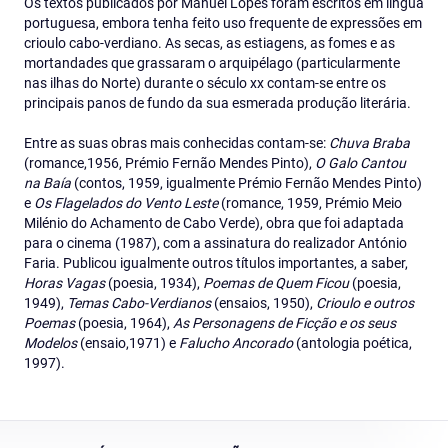
Os textos publicados por Manuel Lopes foram escritos em língua
portuguesa, embora tenha feito uso frequente de expressões em
crioulo cabo-verdiano. As secas, as estiagens, as fomes e as
mortandades que grassaram o arquipélago (particularmente
nas ilhas do Norte) durante o século xx contam-se entre os
principais panos de fundo da sua esmerada produção literária.
Entre as suas obras mais conhecidas contam-se:
Chuva Braba
(romance,1956, Prémio Fernão Mendes Pinto),
O Galo Cantou
na Baía
(contos, 1959, igualmente Prémio Fernão Mendes Pinto)
e
Os Flagelados do Vento Leste
(romance, 1959, Prémio Meio
Milénio do Achamento de Cabo Verde), obra que foi adaptada
para o cinema (1987), com a assinatura do realizador António
Faria. Publicou igualmente outros títulos importantes, a saber,
Horas Vagas
(poesia, 1934),
Poemas de Quem Ficou
(poesia,
1949),
Temas Cabo-Verdianos
(ensaios, 1950),
Crioulo e outros
Poemas
(poesia, 1964),
As Personagens de Ficção e os seus
Modelos
(ensaio,1971) e
Falucho Ancorado
(antologia poética,
1997).