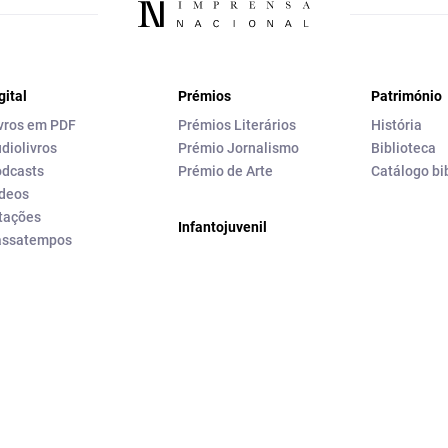
gital
Prémios
Património
vros em PDF
Prémios Literários
História
diolivros
Prémio Jornalismo
Biblioteca
dcasts
Prémio de Arte
Catálogo bi
deos
tações
Infantojuvenil
assatempos