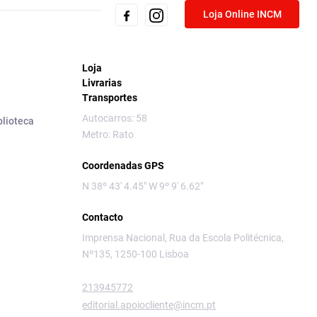
Loja Online INCM
Loja
Livrarias
Transportes
Autocarros: 58
blioteca
Metro: Rato
Coordenadas GPS
N 38º 43' 4.45" W 9º 9' 6.62"
Contacto
Imprensa Nacional, Rua da Escola Politécnica,
Nº135, 1250-100 Lisboa
213945772
editorial.apoiocliente@incm.pt