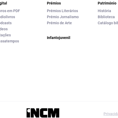
gital
Prémios
Património
vros em PDF
Prémios Literários
História
diolivros
Prémio Jornalismo
Biblioteca
dcasts
Prémio de Arte
Catálogo bi
deos
tações
Infantojuvenil
assatempos
a editorial da
Privaci