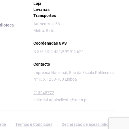
Loja
Livrarias
Transportes
Autocarros: 58
blioteca
Metro: Rato
Coordenadas GPS
N 38º 43' 4.45" W 9º 9' 6.62"
Contacto
Imprensa Nacional, Rua da Escola Politécnica,
Nº135, 1250-100 Lisboa
213945772
editorial.apoiocliente@incm.pt
dade
Termos e Condições
Declaração de acessibilidade