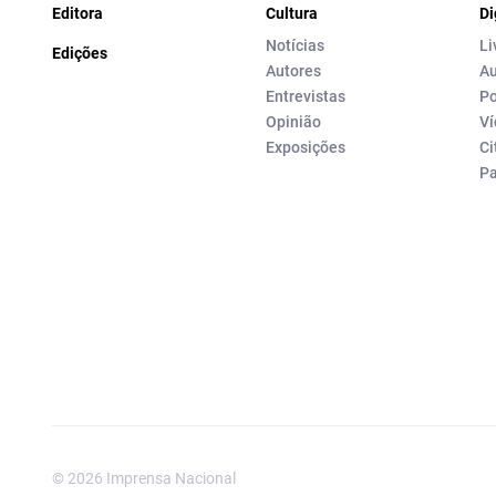
Editora
Cultura
Di
Notícias
Li
Edições
Autores
Au
Entrevistas
Po
Opinião
Ví
Exposições
Ci
P
© 2026 Imprensa Nacional
Imprensa Nacional é a marc