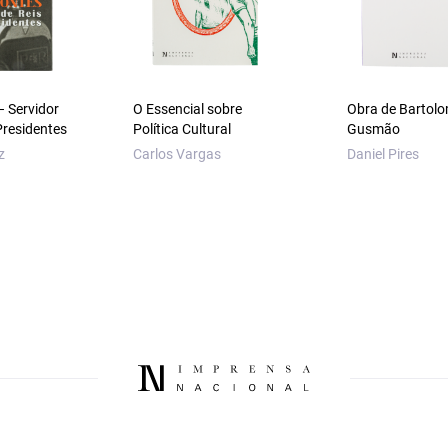
– Servidor
O Essencial sobre
Obra de Bartol
Presidentes
Política Cultural
Gusmão
z
Carlos Vargas
Daniel Pires