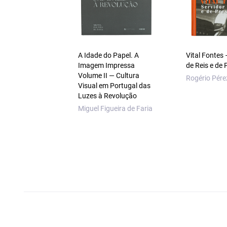
A Idade do Papel. A
Vital Fontes 
Imagem Impressa
de Reis e de 
Volume II — Cultura
Rogério Pére
Visual em Portugal das
Luzes à Revolução
Miguel Figueira de Faria