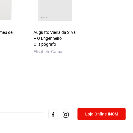
omeu de
Augusto Vieira da Silva
Império do Medo –
– O Engenheiro
Escravatura, Tráfic
Olisipógrafo
Negreiro e Racismo
Elisabete Gama
VV. AA.
Loja Online INCM