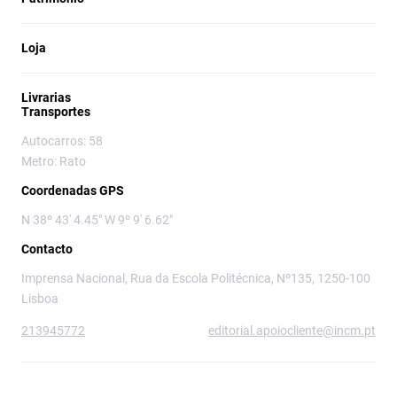
Loja
Livrarias
Transportes
Autocarros: 58
Metro: Rato
Coordenadas GPS
N 38º 43' 4.45" W 9º 9' 6.62"
Contacto
Imprensa Nacional, Rua da Escola Politécnica, Nº135, 1250-100
Lisboa
213945772
editorial.apoiocliente@incm.pt