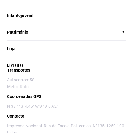
Infantojuvenil
Património
Loja
Livrarias
Transportes
Autocarros: 58
Metro: Rato
Coordenadas GPS
N 38º 43' 4.45" W 9º 9' 6.62"
Contacto
Imprensa Nacional, Rua da Escola Politécnica, Nº135, 1250-100
Lisboa