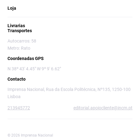
Loja
Livrarias
Transportes
Autocarros: 58
Metro: Rato
Coordenadas GPS
N 38º 43' 4.45" W 9º 9' 6.62"
Contacto
Imprensa Nacional, Rua da Escola Politécnica, Nº135, 1250-100
Lisboa
213945772
editorial.apoiocliente@incm.pt
© 2026 Imprensa Nacional