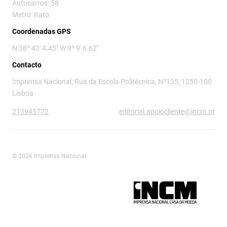
Autocarros: 58
Metro: Rato
Coordenadas GPS
N 38º 43' 4.45" W 9º 9' 6.62"
Contacto
Imprensa Nacional, Rua da Escola Politécnica, Nº135, 1250-100
Lisboa
213945772
editorial.apoiocliente@incm.pt
© 2026 Imprensa Nacional
Imprensa Nacional é a marca editorial da