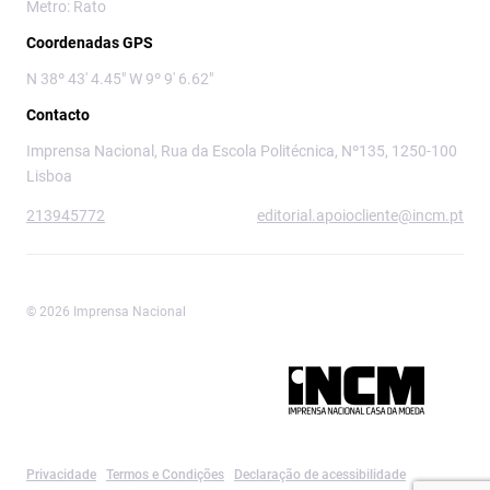
Metro: Rato
Coordenadas GPS
N 38º 43' 4.45" W 9º 9' 6.62"
Contacto
Imprensa Nacional, Rua da Escola Politécnica, Nº135, 1250-100
Lisboa
213945772
editorial.apoiocliente@incm.pt
© 2026 Imprensa Nacional
Imprensa Nacional é a marca editorial da
Privacidade
Termos e Condições
Declaração de acessibilidade