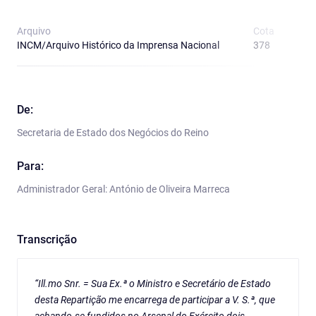
Arquivo
Cota
T
INCM/Arquivo Histórico da Imprensa Nacional
378
R
De:
Secretaria de Estado dos Negócios do Reino
Para:
Administrador Geral: António de Oliveira Marreca
Transcrição
“Ill.mo Snr. = Sua Ex.ª o Ministro e Secretário de Estado
desta Repartição me encarrega de participar a V. S.ª, que