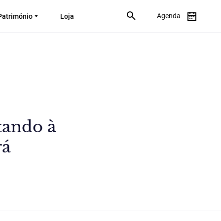
Agenda
Património
Loja
tando à
rá