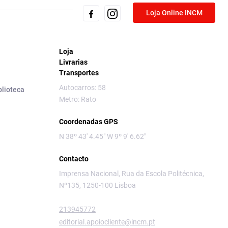
Loja Online INCM
Loja
Livrarias
Transportes
Autocarros: 58
blioteca
Metro: Rato
Coordenadas GPS
N 38º 43' 4.45" W 9º 9' 6.62"
Contacto
Imprensa Nacional, Rua da Escola Politécnica,
Nº135, 1250-100 Lisboa
213945772
editorial.apoiocliente@incm.pt