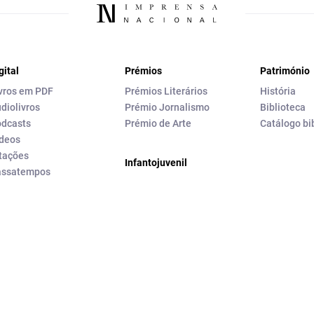
gital
Prémios
Património
vros em PDF
Prémios Literários
História
diolivros
Prémio Jornalismo
Biblioteca
dcasts
Prémio de Arte
Catálogo bi
deos
tações
Infantojuvenil
assatempos