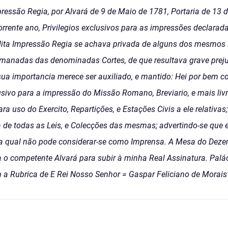
essão Regia, por Alvará de 9 de Maio de 1781, Portaria de 13 d
orrente ano, Privilegios exclusivos para as impressões declarad
ita Impressão Regia se achava privada de alguns dos mesmos 
anadas das denominadas Cortes, de que resultava grave preju
sua importancia merece ser auxiliado, e mantido: Hei por bem co
lusivo para a impressão do Missão Romano, Breviario, e mais li
a uso do Exercito, Repartições, e Estações Civis a ele relativa
a de todas as Leis, e Colecções das mesmas; advertindo-se que 
, a qual não pode considerar-se como Imprensa. A Mesa do Dez
a o competente Alvará para subir à minha Real Assinatura. Pal
a Rubrica de E Rei Nosso Senhor = Gaspar Feliciano de Morais” 