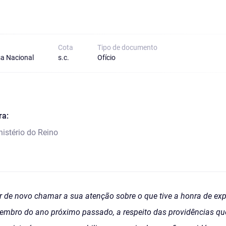
Cota
Tipo de documento
a Nacional
s.c.
Ofício
ra:
istério do Reino
or de novo chamar a sua atenção sobre o que tive a honra de exp
tembro do ano próximo passado, a respeito das providências qu