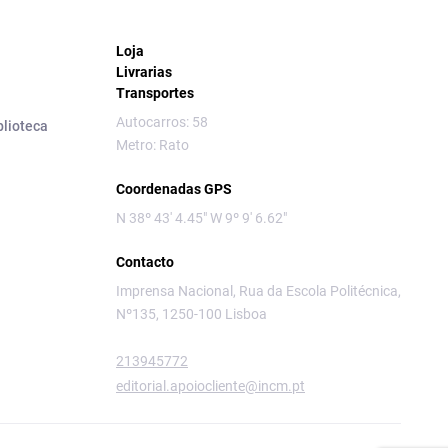
Loja
Livrarias
Transportes
Autocarros: 58
blioteca
Metro: Rato
Coordenadas GPS
N 38º 43' 4.45" W 9º 9' 6.62"
Contacto
Imprensa Nacional, Rua da Escola Politécnica,
Nº135, 1250-100 Lisboa
213945772
editorial.apoiocliente@incm.pt