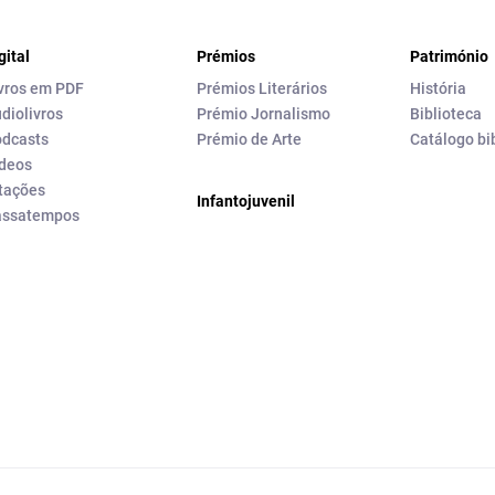
gital
Prémios
Património
vros em PDF
Prémios Literários
História
diolivros
Prémio Jornalismo
Biblioteca
dcasts
Prémio de Arte
Catálogo bi
deos
tações
Infantojuvenil
assatempos