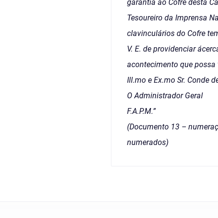
garantia ao Cofre desta Ca
Tesoureiro da Imprensa Na
clavinculários do Cofre tem
V. E. de providenciar ácer
acontecimento que possa te
Ill.mo e Ex.mo Sr. Conde d
O Administrador Geral
F.A.P.M.”
(Documento 13 – numeraçã
numerados)