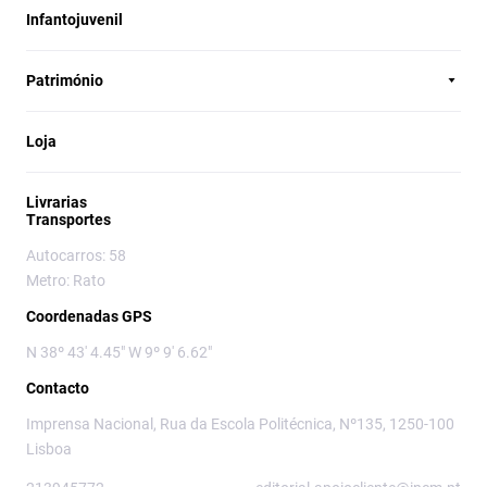
Infantojuvenil
Património
Loja
Livrarias
Transportes
Autocarros: 58
Metro: Rato
Coordenadas GPS
N 38º 43' 4.45" W 9º 9' 6.62"
Contacto
Imprensa Nacional, Rua da Escola Politécnica, Nº135, 1250-100
Lisboa