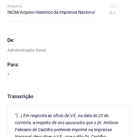
Arquivo
Cota
T
INCM/Arquivo Histórico da Imprensa Nacional
s.c.
O
De:
Administrador Geral
Para:
?
Transcrição
“(…) Em resposta ao oficio de V.E. na data de 23 do
corrente, a respeito de uns opusculos que o Dr. António
Feliciano de Castilho pretende imprimir na Imprensa
Nacional, devo dizer a V.E., que o dito Dr. Castilho