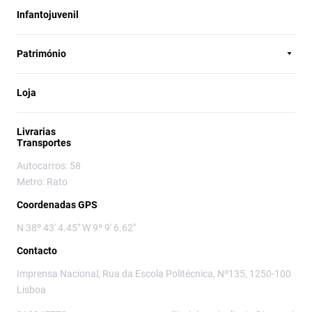
Infantojuvenil
Património
Loja
Livrarias
Transportes
Autocarros: 58
Metro: Rato
Coordenadas GPS
N 38º 43' 4.45" W 9º 9' 6.62"
Contacto
Imprensa Nacional, Rua da Escola Politécnica, Nº135, 1250-100
Lisboa