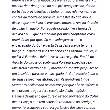
Imprensa Nacional Augusto Zacarias Lofore, oficiei a V. E.
na data de 2 de Agosto do ano próximo passado, dando
parte das providências qe tinha tomado relativamente às
contas da receita do primeiro semestre do dito ano, e
disse o que praticara ácerca das contas da receita do mês
de Julho imediato. Por aquela ocasião tive a honra de
declara a V. E. que as medidas por mim adoptadas eram
provisórias, por que não convinha jamais que o
encarregado do Cofre desta Casa deixasse de ter uma
fiança, que garantisse os dinheiros da Fazenda Pública; e
pedi a V. E. ordens definitivas a este respeito. Em 22 de
Agosto do dito ano recebi uma Portaria expedida pelo
Ministério a cargo de V.E., ordenando-me que propusesse
um indivíduo para ser encarregado do Cofre desta Casa, e
de suas respectivas atribuições. Respondi em 14 de
Setembro declarando os motivos por que não satisfazia a
esta ordem, e aguardei a resolução deste negócio.
Há mais de um ano que dura o estado provisório do Cofre
desta Casa, o que tem causado transtorno ao serviço, e
porventura suspeita sobre a gerências dos seus fundos