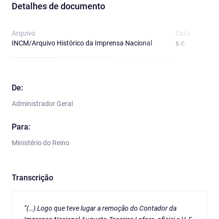
Detalhes de documento
Arquivo
Cota
T
INCM/Arquivo Histórico da Imprensa Nacional
s.c.
O
De:
Administrador Geral
Para:
Ministério do Reino
Transcrição
“(…) Logo que teve lugar a remoção do Contador da