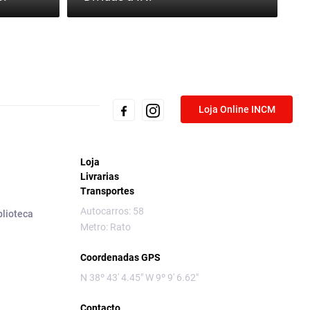
Loja Online INCM
Loja
Livrarias
Transportes
Autocarros: 58
blioteca
Metro: Rato
Coordenadas GPS
N 38º 43' 4.45" W 9º 9' 6.62"
Contacto