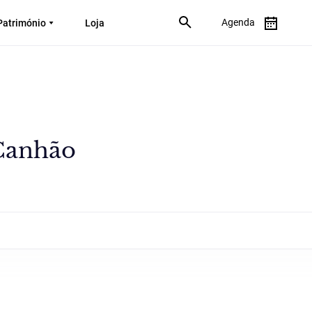
Agenda
Património
Loja
 Canhão