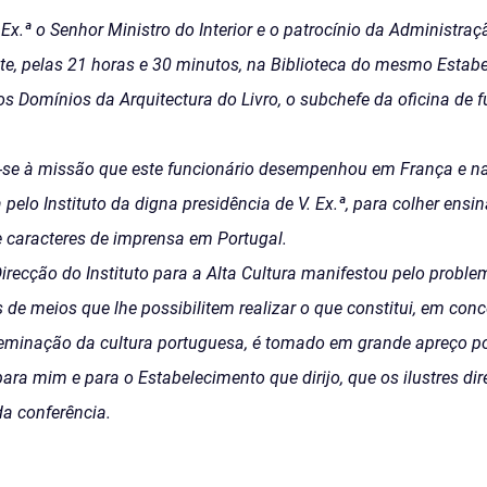
x.ª o Senhor Ministro do Interior e o patrocínio da Administra
ente, pelas 21 horas e 30 minutos, na Biblioteca do mesmo Esta
s Domínios da Arquitectura do Livro, o subchefe da oficina de 
a-se à missão que este funcionário desempenhou em França e na 
pelo Instituto da digna presidência de V. Ex.ª, para colher ens
 caracteres de imprensa em Portugal.
irecção do Instituto para a Alta Cultura manifestou pelo proble
 de meios que lhe possibilitem realizar o que constitui, em con
sseminação da cultura portuguesa, é tomado em grande apreço p
ara mim e para o Estabelecimento que dirijo, que os ilustres dire
da conferência.