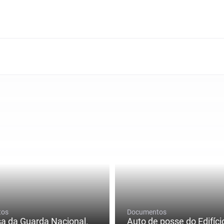
tos
Documentos
a da Guarda Nacional.
Auto de posse do Edifíci