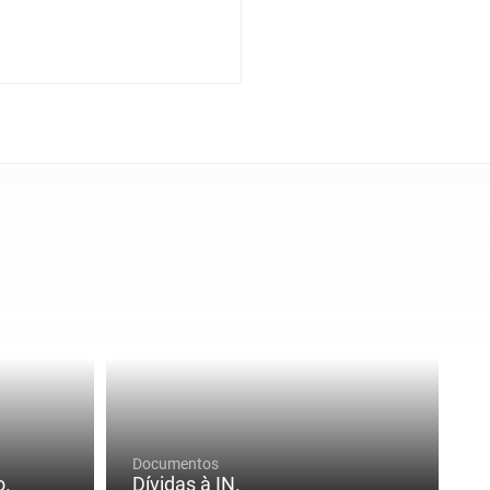
Documentos
o.
Dívidas à IN.