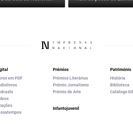
gital
Prémios
Património
vros em PDF
Prémios Literários
História
diolivros
Prémio Jornalismo
Biblioteca
dcasts
Prémio de Arte
Catálogo bi
deos
tações
Infantojuvenil
assatempos