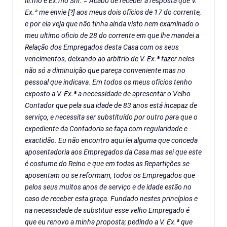
Ill.mo e Ex.mo Snr. = Acabo de receber a resposta que V.
Ex.ª me envie [?] aos meus dois ofícios de 17 do corrente,
e por ela veja que não tinha ainda visto nem examinado o
meu ultimo oficio de 28 do corrente em que lhe mandei a
Relação dos Empregados desta Casa com os seus
vencimentos, deixando ao arbítrio de V. Ex.ª fazer neles
não só a diminuição que pareça conveniente mas no
pessoal que indicava. Em todos os meus ofícios tenho
exposto a V. Ex.ª a necessidade de apresentar o Velho
Contador que pela sua idade de 83 anos está incapaz de
serviço, e necessita ser substituído por outro para que o
expediente da Contadoria se faça com regularidade e
exactidão. Eu não encontro aqui lei alguma que conceda
aposentadoria aos Empregados da Casa mas sei que este
é costume do Reino e que em todas as Repartições se
aposentam ou se reformam, todos os Empregados que
pelos seus muitos anos de serviço e de idade estão no
caso de receber esta graça. Fundado nestes princípios e
na necessidade de substituir esse velho Empregado é
que eu renovo a minha proposta; pedindo a V. Ex.ª que