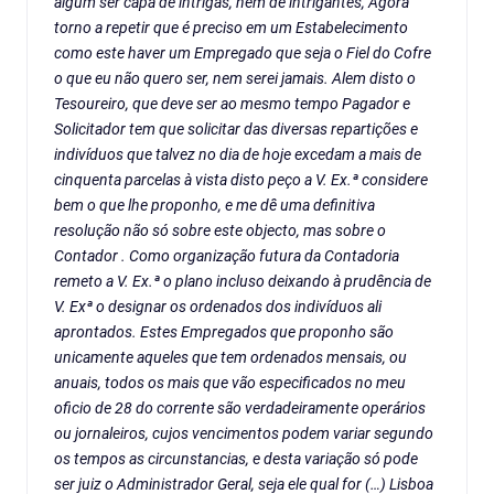
algum ser capa de intrigas, nem de intrigantes, Agora
torno a repetir que é preciso em um Estabelecimento
como este haver um Empregado que seja o Fiel do Cofre
o que eu não quero ser, nem serei jamais. Alem disto o
Tesoureiro, que deve ser ao mesmo tempo Pagador e
Solicitador tem que solicitar das diversas repartições e
indivíduos que talvez no dia de hoje excedam a mais de
cinquenta parcelas à vista disto peço a V. Ex.ª considere
bem o que lhe proponho, e me dê uma definitiva
resolução não só sobre este objecto, mas sobre o
Contador . Como organização futura da Contadoria
remeto a V. Ex.ª o plano incluso deixando à prudência de
V. Exª o designar os ordenados dos indivíduos ali
aprontados. Estes Empregados que proponho são
unicamente aqueles que tem ordenados mensais, ou
anuais, todos os mais que vão especificados no meu
oficio de 28 do corrente são verdadeiramente operários
ou jornaleiros, cujos vencimentos podem variar segundo
os tempos as circunstancias, e desta variação só pode
ser juiz o Administrador Geral, seja ele qual for (…) Lisboa