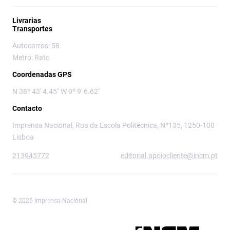
Livrarias
Transportes
Autocarros: 58
Metro: Rato
Coordenadas GPS
N 38º 43' 4.45" W 9º 9' 6.62"
Contacto
Imprensa Nacional, Rua da Escola Politécnica, Nº135, 1250-100
Lisboa
213945772
editorial.apoiocliente@incm.pt
© 2026 Imprensa Nacional