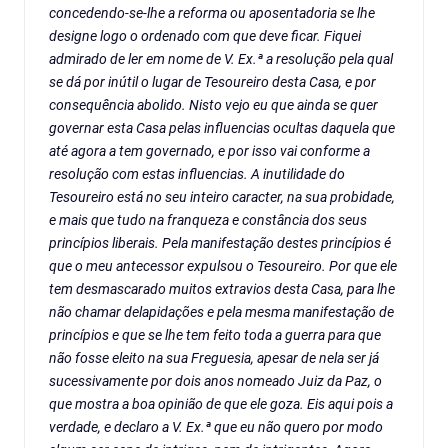
concedendo-se-lhe a reforma ou aposentadoria se lhe
designe logo o ordenado com que deve ficar. Fiquei
admirado de ler em nome de V. Ex.ª a resolução pela qual
se dá por inútil o lugar de Tesoureiro desta Casa, e por
consequência abolido. Nisto vejo eu que ainda se quer
governar esta Casa pelas influencias ocultas daquela que
até agora a tem governado, e por isso vai conforme a
resolução com estas influencias. A inutilidade do
Tesoureiro está no seu inteiro caracter, na sua probidade,
e mais que tudo na franqueza e constância dos seus
princípios liberais. Pela manifestação destes princípios é
que o meu antecessor expulsou o Tesoureiro. Por que ele
tem desmascarado muitos extravios desta Casa, para lhe
não chamar delapidações e pela mesma manifestação de
princípios e que se lhe tem feito toda a guerra para que
não fosse eleito na sua Freguesia, apesar de nela ser já
sucessivamente por dois anos nomeado Juiz da Paz, o
que mostra a boa opinião de que ele goza. Eis aqui pois a
verdade, e declaro a V. Ex.ª que eu não quero por modo