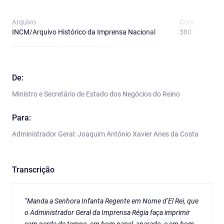
Arquivo
Cota
T
INCM/Arquivo Histórico da Imprensa Nacional
380
O
De:
Ministro e Secretário de Estado dos Negócios do Reino
Para:
Administrador Geral: Joaquim António Xavier Anes da Costa
Transcrição
“Manda a Senhora Infanta Regente em Nome d’El Rei, que
o Administrador Geral da Imprensa Régia faça imprimir