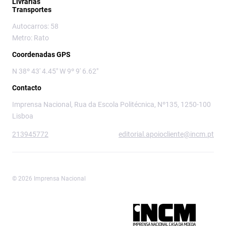
Livrarias
Transportes
Autocarros: 58
Metro: Rato
Coordenadas GPS
N 38º 43' 4.45" W 9º 9' 6.62"
Contacto
Imprensa Nacional, Rua da Escola Politécnica, Nº135, 1250-100
Lisboa
213945772
editorial.apoiocliente@incm.pt
© 2026 Imprensa Nacional
Imprensa Nacional é a marca editorial da