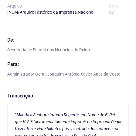
Arquivo
Cota
T
INCM/Arquivo Histórico da Imprensa Nacional
381
O
De:
Secretaria de Estado dos Negócios do Reino
Para:
Administrador Geral: Joaquim António Xavier Anes da Costa
Transcrição
“Manda a Senhora Infanta Regente, em Nome de El Rei,
que V. S.ª faça imediatamente imprimir na Imprensa Regia
trezentos e vinte bilhetes para a entrada dos homens na
sala, em que se há-de celebrar a Sessão Real