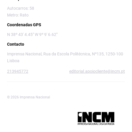
Autocarros: 58
Metro: Rato
Coordenadas GPS
N 38º 43' 4.45" W 9º 9' 6.62"
Contacto
Imprensa Nacional, Rua da Escola Politécnica, Nº135, 1250-100
Lisboa
213945772
editorial.apoiocliente@incm.pt
© 2026 Imprensa Nacional
Imprensa Nacional é a marca editorial da