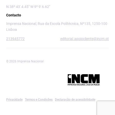
N 38º 43' 4.45" W 9º 9' 6.62"
Contacto
Imprensa Nacional, Rua da Escola Politécnica, Nº135, 1250-100
Lisboa
213945772
editorial.apoiocliente@incm.pt
© 2026 Imprensa Nacional
Imprensa Nacional é a marca editorial da
Privacidade
Termos e Condições
Declaração de acessibilidade