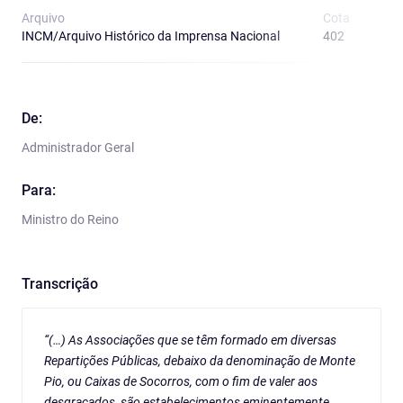
Arquivo
Cota
T
INCM/Arquivo Histórico da Imprensa Nacional
402
O
De:
Administrador Geral
Para:
Ministro do Reino
Transcrição
“(…) As Associações que se têm formado em diversas
Repartições Públicas, debaixo da denominação de Monte
Pio, ou Caixas de Socorros, com o fim de valer aos
desgraçados, são estabelecimentos eminentemente