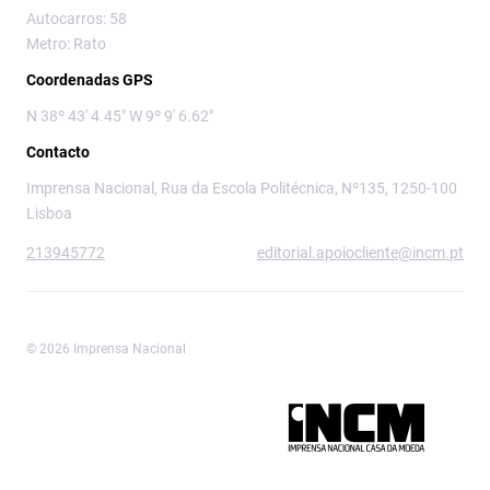
Autocarros: 58
Metro: Rato
Coordenadas GPS
N 38º 43' 4.45" W 9º 9' 6.62"
Contacto
Imprensa Nacional, Rua da Escola Politécnica, Nº135, 1250-100
Lisboa
213945772
editorial.apoiocliente@incm.pt
© 2026 Imprensa Nacional
Imprensa Nacional é a marca editorial da