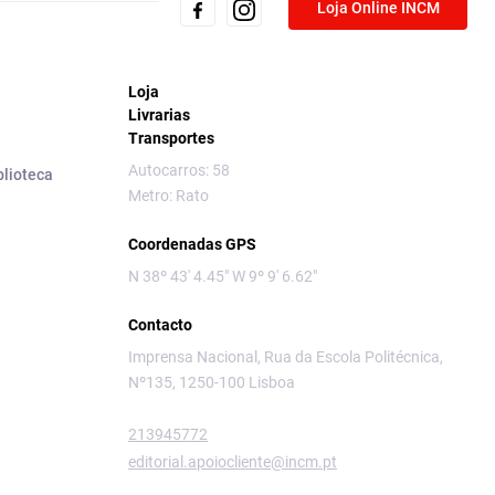
Loja Online INCM
Loja
Livrarias
Transportes
Autocarros: 58
blioteca
Metro: Rato
Coordenadas GPS
N 38º 43' 4.45" W 9º 9' 6.62"
Contacto
Imprensa Nacional, Rua da Escola Politécnica,
Nº135, 1250-100 Lisboa
213945772
editorial.apoiocliente@incm.pt