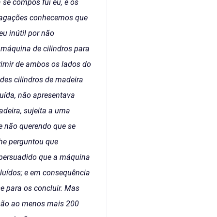
 se compos fui eu, e os
indagações conhecemos que
u inútil por não
 máquina de cilindros para
primir de ambos os lados do
es cilindros de madeira
luída, não apresentava
adeira, sujeita a uma
 e não querendo que se
lhe perguntou que
a persuadido que a máquina
cluídos; e em consequência
 para os concluir. Mas
ssão ao menos mais 200