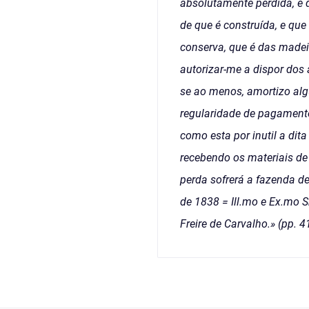
absolutamente perdida, e q
de que é construída, e que
conserva, que é das madeir
autorizar-me a dispor dos
se ao menos, amortizo alg
regularidade de pagamento
como esta por inutil a di
recebendo os materiais de 
perda sofrerá a fazenda d
de 1838 = Ill.mo e Ex.mo 
Freire de Carvalho.» (pp. 41