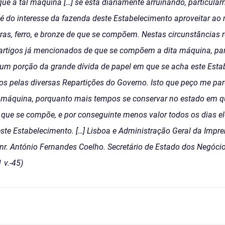
ue a tal máquina […] se está diáriamente arruinando, particula
 é do interesse da fazenda deste Estabelecimento aproveitar ao
as, ferro, e bronze de que se compõem. Nestas circunstâncias r
 artigos já mencionados de que se compõem a dita máquina, par
um porção da grande dívida de papel em que se acha este Estab
s pelas diversas Repartições do Governo. Isto que peço me pare
ta máquina, porquanto mais tempos se conservar no estado em qu
que se compõe, e por conseguinte menos valor todos os dias ele
este Estabelecimento. […] Lisboa e Administração Geral da Impr
Snr. António Fernandes Coelho. Secretário de Estado dos Negócio
 v.-45)