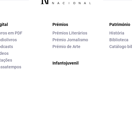
gital
Prémios
Património
vros em PDF
Prémios Literários
História
diolivros
Prémio Jornalismo
Biblioteca
dcasts
Prémio de Arte
Catálogo bi
deos
tações
Infantojuvenil
assatempos