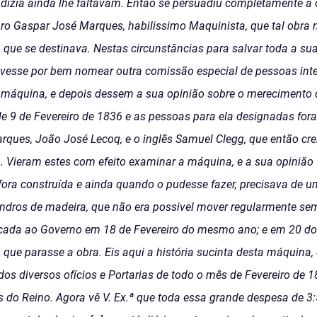
e dizia ainda lhe faltavam. Então se persuadiu completamente a
o Gaspar José Marques, habilissimo Maquinista, que tal obra 
 que se destinava. Nestas circunstâncias para salvar toda a su
esse por bem nomear outra comissão especial de pessoas intel
 máquina, e depois dessem a sua opinião sobre o merecimento 
de 9 de Fevereiro de 1836 e as pessoas para ela designadas fo
ues, João José Lecoq, e o inglês Samuel Clegg, que então crei
 Vieram estes com efeito examinar a máquina, e a sua opinião f
 fora construída e ainda quando o pudesse fazer, precisava de 
indros de madeira, que não era possivel mover regularmente sem
icada ao Governo em 18 de Fevereiro do mesmo ano; e em 20 
 que parasse a obra. Eis aqui a história sucinta desta máquina,
os diversos ofícios e Portarias de todo o mês de Fevereiro de 1
 do Reino. Agora vê V. Ex.ª que toda essa grande despesa de 3:5