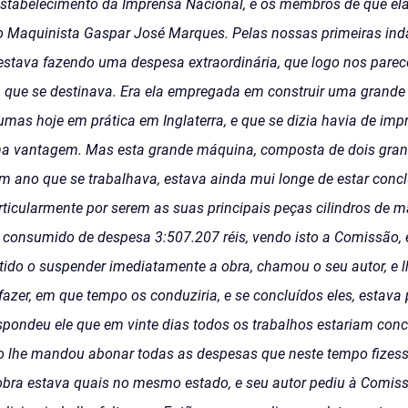
Estabelecimento da Imprensa Nacional, e os membros de que ela
e o Maquinista Gaspar José Marques. Pelas nossas primeiras 
estava fazendo uma despesa extraordinária, que logo nos parece
a que se destinava. Era ela empregada em construir uma grande
umas hoje em prática em Inglaterra, e que se dizia havia de im
ma vantagem. Mas esta grande máquina, composta de dois grand
m ano que se trabalhava, estava ainda mui longe de estar conc
rticularmente por serem as suas principais peças cilindros de m
já consumido de despesa 3:507.207 réis, vendo isto a Comissão,
artido o suspender imediatamente a obra, chamou o seu autor, e 
fazer, em que tempo os conduziria, e se concluídos eles, estav
espondeu ele que em vinte dias todos os trabalhos estariam con
 lhe mandou abonar todas as despesas que neste tempo fizesse
 obra estava quais no mesmo estado, e seu autor pediu à Comi