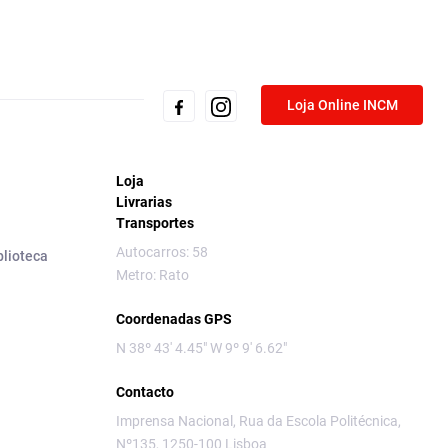
Loja Online INCM
Loja
Livrarias
Transportes
Autocarros: 58
blioteca
Metro: Rato
Coordenadas GPS
N 38º 43' 4.45" W 9º 9' 6.62"
Contacto
Imprensa Nacional, Rua da Escola Politécnica,
Nº135, 1250-100 Lisboa