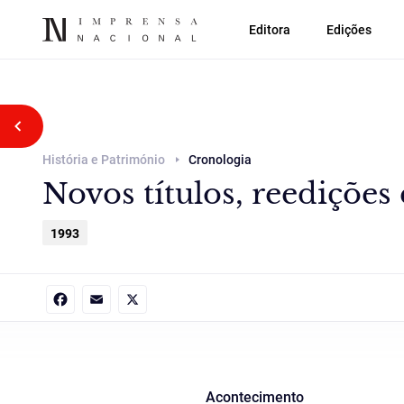
Editora
Edições
Voltar atrás
História e Património
Cronologia
Novos títulos, reedições 
1993
Facebook
Email
X
Acontecimento