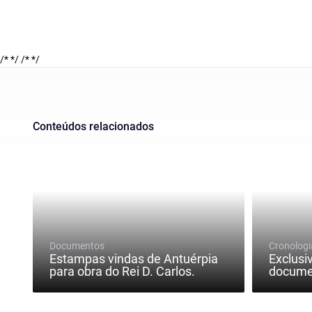
/* */
/* */
Conteúdos relacionados
Documentos
Cronologi
Estampas vindas de Antuérpia
Exclusi
para obra do Rei D. Carlos.
documen