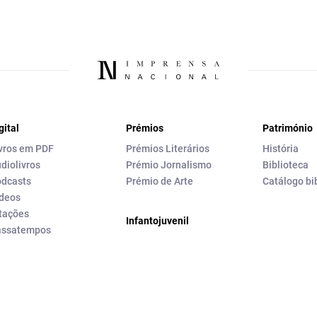
gital
Prémios
Património
vros em PDF
Prémios Literários
História
diolivros
Prémio Jornalismo
Biblioteca
dcasts
Prémio de Arte
Catálogo bi
deos
tações
Infantojuvenil
assatempos