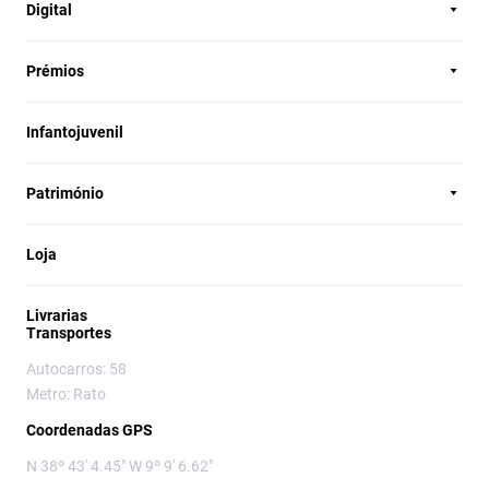
Digital
Prémios
Infantojuvenil
Património
Loja
Livrarias
Transportes
Autocarros: 58
Metro: Rato
Coordenadas GPS
N 38º 43' 4.45" W 9º 9' 6.62"