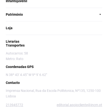
Infantojuvenil
Património
Loja
Livrarias
Transportes
Autocarros: 58
Metro: Rato
Coordenadas GPS
N 38º 43' 4.45" W 9º 9' 6.62"
Contacto
Imprensa Nacional, Rua da Escola Politécnica, Nº135, 1250-100
Lisboa
213945772
editorial.apoiocliente@incm.pt