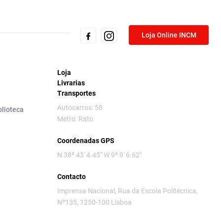
Loja Online INCM
Loja
Livrarias
Transportes
Autocarros: 58
blioteca
Metro: Rato
Coordenadas GPS
N 38º 43' 4.45" W 9º 9' 6.62"
Contacto
Imprensa Nacional, Rua da Escola Politécnica,
Nº135, 1250-100 Lisboa