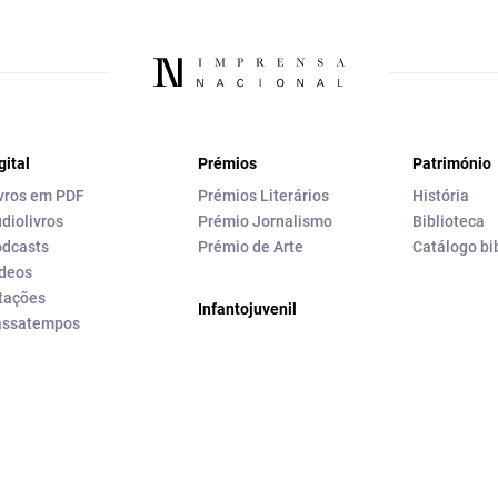
gital
Prémios
Património
vros em PDF
Prémios Literários
História
diolivros
Prémio Jornalismo
Biblioteca
dcasts
Prémio de Arte
Catálogo bi
deos
tações
Infantojuvenil
assatempos