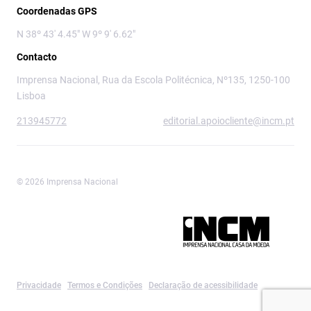
Coordenadas GPS
N 38º 43' 4.45" W 9º 9' 6.62"
Contacto
Imprensa Nacional, Rua da Escola Politécnica, Nº135, 1250-100
Lisboa
213945772
editorial.apoiocliente@incm.pt
© 2026 Imprensa Nacional
Imprensa Nacional é a marca editorial da
Privacidade
Termos e Condições
Declaração de acessibilidade