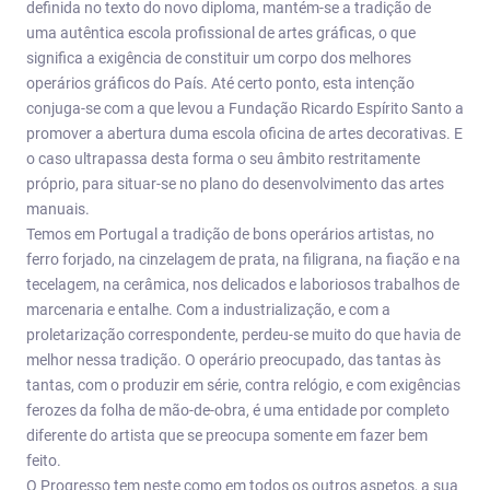
definida no texto do novo diploma, mantém-se a tradição de
uma autêntica escola profissional de artes gráficas, o que
significa a exigência de constituir um corpo dos melhores
operários gráficos do País. Até certo ponto, esta intenção
conjuga-se com a que levou a Fundação Ricardo Espírito Santo a
promover a abertura duma escola oficina de artes decorativas. E
o caso ultrapassa desta forma o seu âmbito restritamente
próprio, para situar-se no plano do desenvolvimento das artes
manuais.
Temos em Portugal a tradição de bons operários artistas, no
ferro forjado, na cinzelagem de prata, na filigrana, na fiação e na
tecelagem, na cerâmica, nos delicados e laboriosos trabalhos de
marcenaria e entalhe. Com a industrialização, e com a
proletarização correspondente, perdeu‑se muito do que havia de
melhor nessa tradição. O operário preocupado, das tantas às
tantas, com o produzir em série, contra relógio, e com exigências
ferozes da folha de mão‑de‑obra, é uma entidade por completo
diferente do artista que se preocupa somente em fazer bem
feito.
O Progresso tem neste como em todos os outros aspetos, a sua