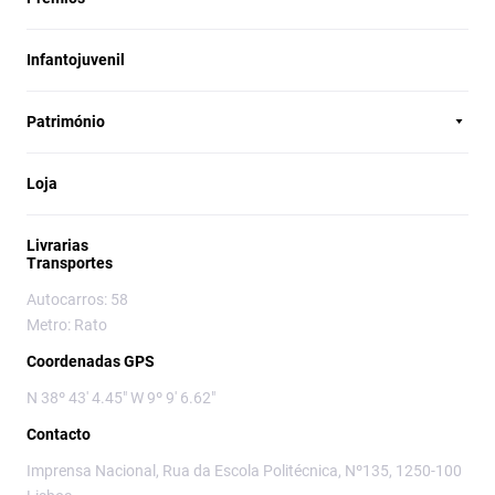
Infantojuvenil
Património
Loja
Livrarias
Transportes
Autocarros: 58
Metro: Rato
Coordenadas GPS
N 38º 43' 4.45" W 9º 9' 6.62"
Contacto
Imprensa Nacional, Rua da Escola Politécnica, Nº135, 1250-100