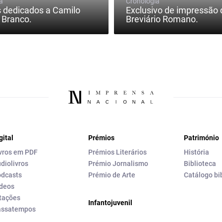
a
Cronologia
 dedicados a Camilo
Exclusivo de impressão 
 Branco.
Breviário Romano.
gital
Prémios
Património
vros em PDF
Prémios Literários
História
diolivros
Prémio Jornalismo
Biblioteca
dcasts
Prémio de Arte
Catálogo bi
deos
tações
Infantojuvenil
assatempos