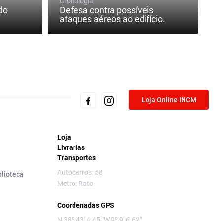
Cronologia
do
Defesa contra possíveis
ataques aéreos ao edifício.
Loja Online INCM
Loja
Livrarias
Transportes
Autocarros: 58
blioteca
Metro: Rato
Coordenadas GPS
N 38º 43' 4.45" W 9º 9' 6.62"