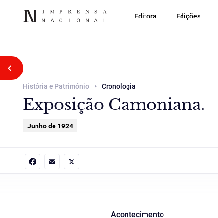
Editora
Edições
Voltar atrás
História e Património
Cronologia
Exposição Camoniana.
Junho de 1924
Facebook
Email
X
Acontecimento