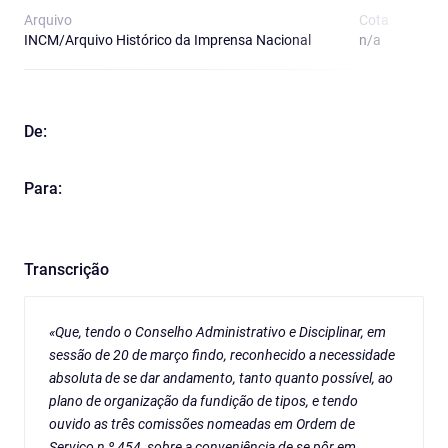
Arquivo
Cota
T
INCM/Arquivo Histórico da Imprensa Nacional
n/a
4
De:
Para:
Transcrição
«Que, tendo o Conselho Administrativo e Disciplinar, em
sessão de 20 de março findo, reconhecido a necessidade
absoluta de se dar andamento, tanto quanto possível, ao
plano de organização da fundição de tipos, e tendo
ouvido as três comissões nomeadas em Ordem de
Serviço n,º 454, sobre a conveniência de se pôr em