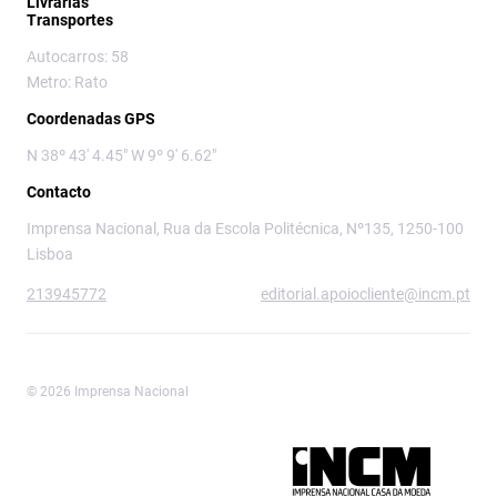
Livrarias
Transportes
Autocarros: 58
Metro: Rato
Coordenadas GPS
N 38º 43' 4.45" W 9º 9' 6.62"
Contacto
Imprensa Nacional, Rua da Escola Politécnica, Nº135, 1250-100
Lisboa
213945772
editorial.apoiocliente@incm.pt
© 2026 Imprensa Nacional
Imprensa Nacional é a marca editorial da