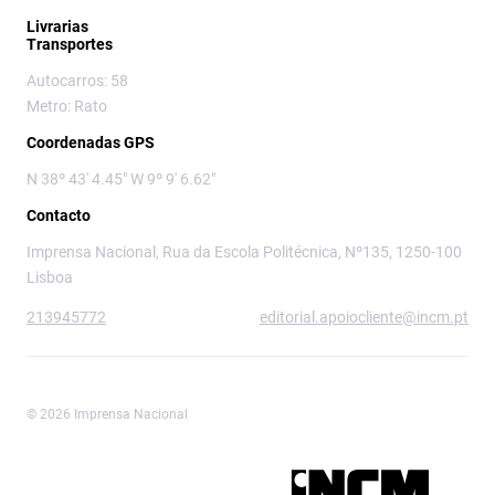
Livrarias
Transportes
Autocarros: 58
Metro: Rato
Coordenadas GPS
N 38º 43' 4.45" W 9º 9' 6.62"
Contacto
Imprensa Nacional, Rua da Escola Politécnica, Nº135, 1250-100
Lisboa
213945772
editorial.apoiocliente@incm.pt
© 2026 Imprensa Nacional
Imprensa Nacional é a marca editorial da