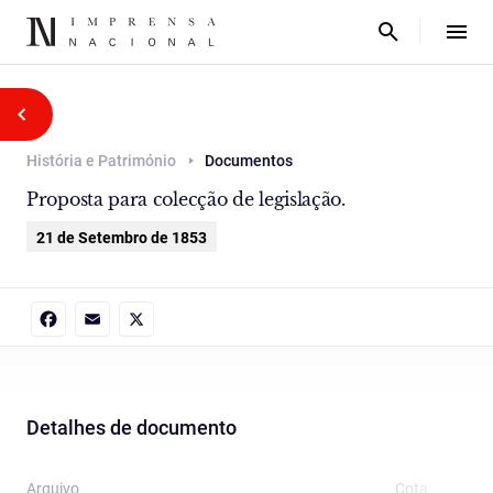
História e Património
Documentos
Proposta para colecção de legislação.
21 de Setembro de 1853
Facebook
Email
X
Detalhes de documento
Arquivo
Cota
T