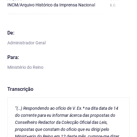
INCM/Arquivo Histórico da Imprensa Nacional
s.c.
O
De:
Administrador Geral
Para:
Ministério do Reino
Transcrição
“(…) Respondendo ao ofício de V. Ex.ª na dita data de 14
do corrente para eu informar ácerca das propostas do
Conselheiro Redactor da Colecção Oficial das Leis,
propostas que constam do oficio que eu dirigi pelo
Minist+erio do Reino em 12 deste mês, cumpre-me dizer